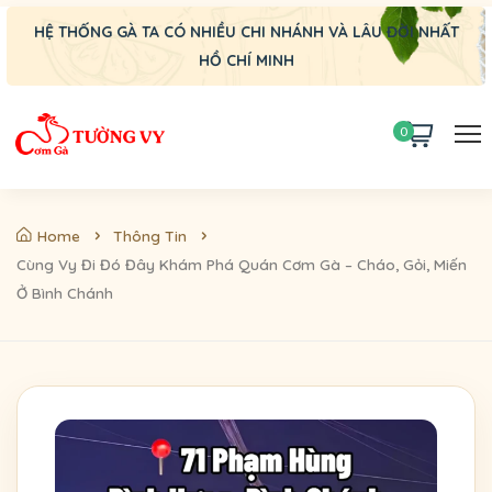
HỆ THỐNG GÀ TA CÓ NHIỀU CHI NHÁNH VÀ LÂU ĐỜI NHẤT
HỒ CHÍ MINH
0
Home
Thông Tin
Cùng Vy Đi Đó Đây Khám Phá Quán Cơm Gà – Cháo, Gỏi, Miến
Ở Bình Chánh