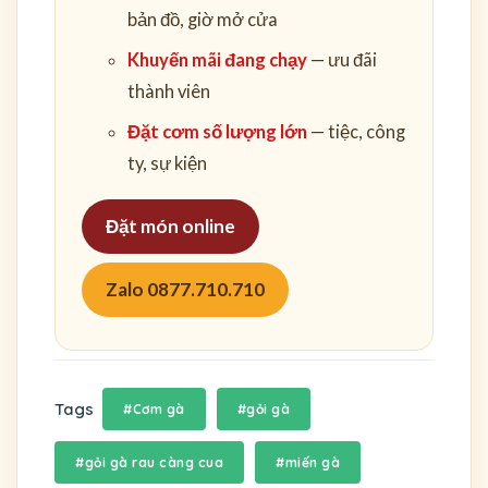
bản đồ, giờ mở cửa
Khuyến mãi đang chạy
— ưu đãi
thành viên
Đặt cơm số lượng lớn
— tiệc, công
ty, sự kiện
Đặt món online
Zalo 0877.710.710
Tags
#Cơm gà
#gỏi gà
#gỏi gà rau càng cua
#miến gà