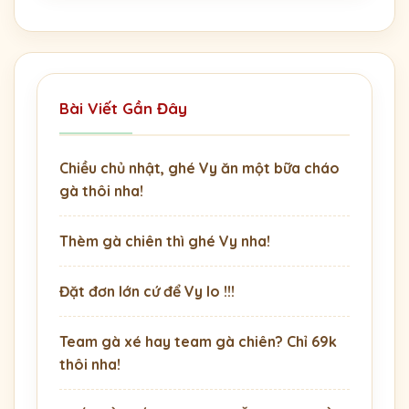
Bài Viết Gần Đây
Chiều chủ nhật, ghé Vy ăn một bữa cháo
gà thôi nha!
Thèm gà chiên thì ghé Vy nha!
Đặt đơn lớn cứ để Vy lo !!!
Team gà xé hay team gà chiên? Chỉ 69k
thôi nha!