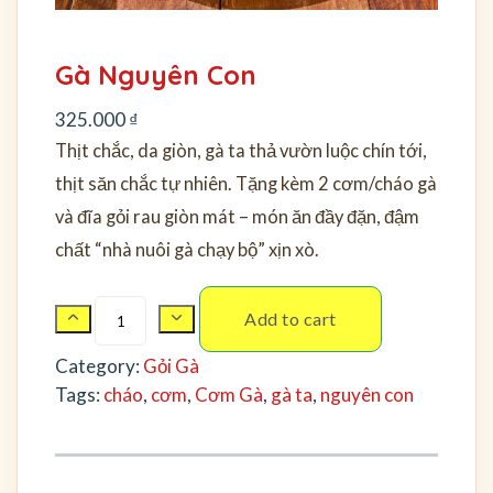
Gà Nguyên Con
325.000
₫
Thịt chắc, da giòn, gà ta thả vườn luộc chín tới,
thịt săn chắc tự nhiên. Tặng kèm 2 cơm/cháo gà
và đĩa gỏi rau giòn mát – món ăn đầy đặn, đậm
chất “nhà nuôi gà chạy bộ” xịn xò.
Add to cart
Category:
Gỏi Gà
Tags:
cháo
, 
cơm
, 
Cơm Gà
, 
gà ta
, 
nguyên con