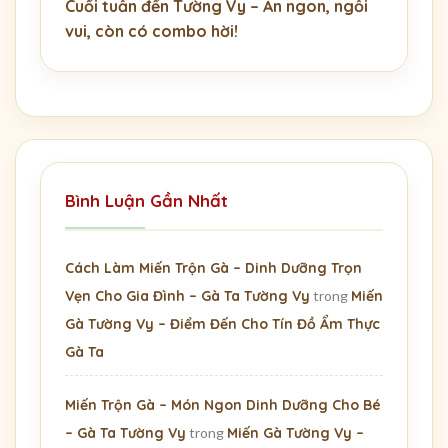
Cuối tuần đến Tường Vy – Ăn ngon, ngồi
vui, còn có combo hời!
Bình Luận Gần Nhất
Cách Làm Miến Trộn Gà – Dinh Dưỡng Trọn
Vẹn Cho Gia Đình – Gà Ta Tường Vy
trong
Miến
Gà Tường Vy – Điểm Đến Cho Tín Đồ Ẩm Thực
Gà Ta
Miến Trộn Gà – Món Ngon Dinh Dưỡng Cho Bé
– Gà Ta Tường Vy
trong
Miến Gà Tường Vy –