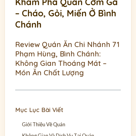
Khám Phá Quán Cơm Gà
– Cháo, Gỏi, Miến Ở Bình
Chánh
Review Quán Ăn Chi Nhánh 71
Phạm Hùng, Bình Chánh:
Không Gian Thoáng Mát –
Món Ăn Chất Lượng
Mục Lục Bài Viết
Giới Thiệu Về Quán
Không Gian Và Dịch Vụ Tại Quán