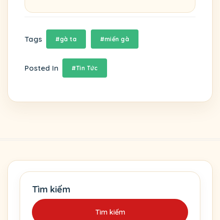
Tags
#gà ta
#miến gà
Posted In
#Tin Tức
Tìm kiếm
Tìm kiếm