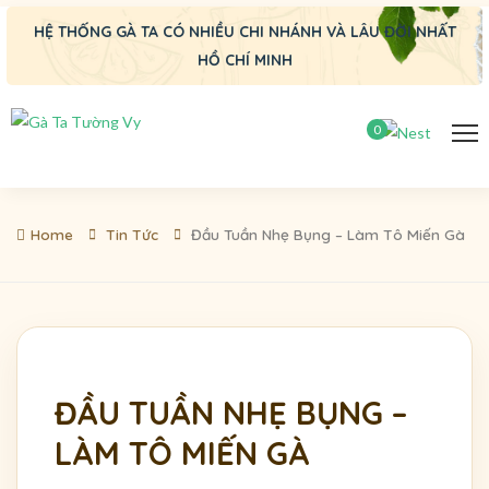
HỆ THỐNG GÀ TA CÓ NHIỀU CHI NHÁNH VÀ LÂU ĐỜI NHẤT
HỒ CHÍ MINH
0
Home
Tin Tức
Đầu Tuần Nhẹ Bụng – Làm Tô Miến Gà
ĐẦU TUẦN NHẸ BỤNG –
LÀM TÔ MIẾN GÀ