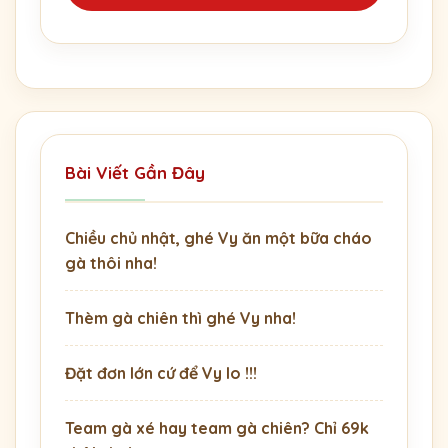
Bài Viết Gần Đây
Chiều chủ nhật, ghé Vy ăn một bữa cháo
gà thôi nha!
Thèm gà chiên thì ghé Vy nha!
Đặt đơn lớn cứ để Vy lo !!!
Team gà xé hay team gà chiên? Chỉ 69k