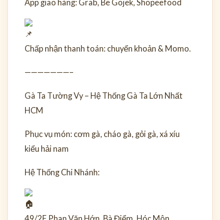
App giao hàng: Grab, Be Gojek, Shopeefood
Chấp nhận thanh toán: chuyển khoản & Momo.
———————–
Gà Ta Tường Vy – Hệ Thống Gà Ta Lớn Nhất
HCM
Phục vụ món: cơm gà, cháo gà, gỏi gà, xá xíu
kiểu hải nam
Hệ Thống Chi Nhánh:
49/2F Phan Văn Hớn, Bà Điểm, Hóc Môn