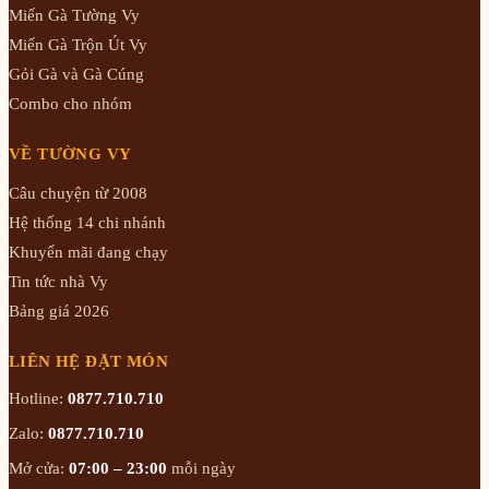
Miến Gà Tường Vy
Miến Gà Trộn Út Vy
Gỏi Gà và Gà Cúng
Combo cho nhóm
VỀ TƯỜNG VY
Câu chuyện từ 2008
Hệ thống 14 chi nhánh
Khuyến mãi đang chạy
Tin tức nhà Vy
Bảng giá 2026
LIÊN HỆ ĐẶT MÓN
Hotline:
0877.710.710
Zalo:
0877.710.710
Mở cửa:
07:00 – 23:00
mỗi ngày