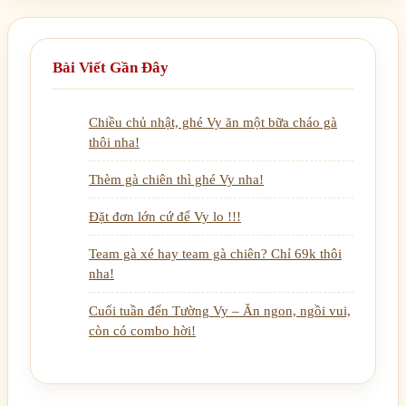
Bài Viết Gần Đây
Chiều chủ nhật, ghé Vy ăn một bữa cháo gà
thôi nha!
Thèm gà chiên thì ghé Vy nha!
Đặt đơn lớn cứ để Vy lo !!!
Team gà xé hay team gà chiên? Chỉ 69k thôi
nha!
Cuối tuần đến Tường Vy – Ăn ngon, ngồi vui,
còn có combo hời!