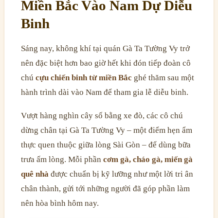
Miền Bắc Vào Nam Dự Diễu
Binh
Sáng nay, không khí tại quán Gà Ta Tường Vy trở
nên đặc biệt hơn bao giờ hết khi đón tiếp đoàn cô
chú
cựu chiến binh từ miền Bắc
ghé thăm sau một
hành trình dài vào Nam để tham gia lễ diễu binh.
Vượt hàng nghìn cây số bằng xe đò, các cô chú
dừng chân tại Gà Ta Tường Vy – một điểm hẹn ẩm
thực quen thuộc giữa lòng Sài Gòn – để dùng bữa
trưa ấm lòng. Mỗi phần
cơm gà, cháo gà, miến gà
quê nhà
được chuẩn bị kỹ lưỡng như một lời tri ân
chân thành, gửi tới những người đã góp phần làm
nên hòa bình hôm nay.