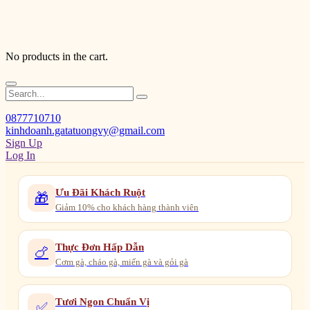
No products in the cart.
0877710710
kinhdoanh.gatatuongvy@gmail.com
Sign Up
Log In
Ưu Đãi Khách Ruột
🎁
Giảm 10% cho khách hàng thành viên
Thực Đơn Hấp Dẫn
🍗
Cơm gà, cháo gà, miến gà và gỏi gà
Tươi Ngon Chuẩn Vị
✅