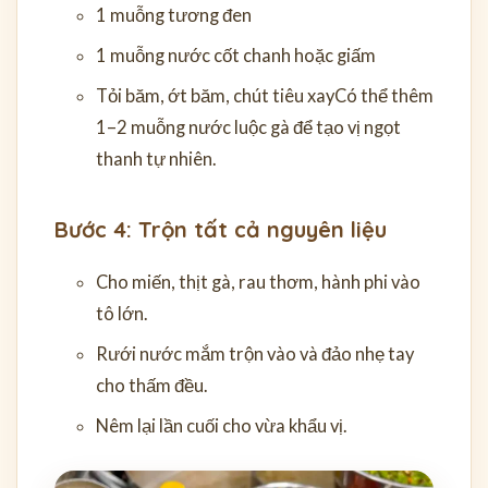
1 muỗng tương đen
1 muỗng nước cốt chanh hoặc giấm
Tỏi băm, ớt băm, chút tiêu xay
Có thể thêm
1–2 muỗng nước luộc gà để tạo vị ngọt
thanh tự nhiên.
Bước 4: Trộn tất cả nguyên liệu
Cho miến, thịt gà, rau thơm, hành phi vào
tô lớn.
Rưới nước mắm trộn vào và đảo nhẹ tay
cho thấm đều.
Nêm lại lần cuối cho vừa khẩu vị.