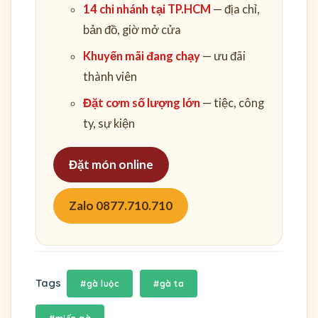
14 chi nhánh tại TP.HCM
— địa chỉ,
bản đồ, giờ mở cửa
Khuyến mãi đang chạy
— ưu đãi
thành viên
Đặt cơm số lượng lớn
— tiệc, công
ty, sự kiện
Đặt món online
Zalo 0877.710.710
Tags
#gà luộc
#gà ta