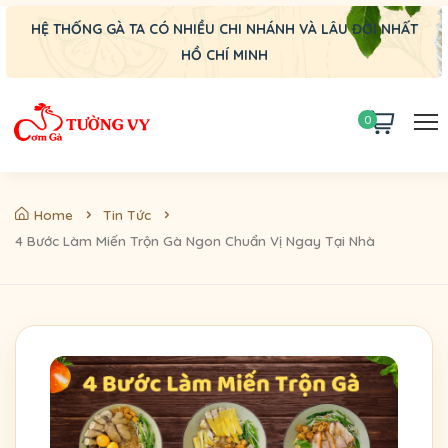
HỆ THỐNG GÀ TA CÓ NHIỀU CHI NHÁNH VÀ LÂU ĐỜI NHẤT
HỒ CHÍ MINH
0
Home
Tin Tức
4 Bước Làm Miến Trộn Gà Ngon Chuẩn Vị Ngay Tại Nhà