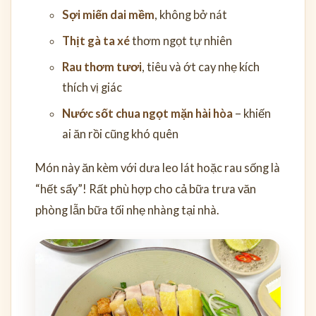
Sợi miến dai mềm
, không bở nát
Thịt gà ta xé
thơm ngọt tự nhiên
Rau thơm tươi
, tiêu và ớt cay nhẹ kích
thích vị giác
Nước sốt chua ngọt mặn hài hòa
– khiến
ai ăn rồi cũng khó quên
Món này ăn kèm với dưa leo lát hoặc rau sống là
“hết sẩy”! Rất phù hợp cho cả bữa trưa văn
phòng lẫn bữa tối nhẹ nhàng tại nhà.