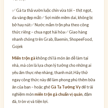
✅ Gà ta thả vườn luộc chín vừa tới – thịt ngọt,
da vàng đẹp mắt
✅ Sợi miến mềm dai, không bị
bở hay nát
✅ Nước mắm trộn pha theo công
thức riêng – chua ngọt hài hòa
✅ Giao hàng
nhanh chóng trên Grab, Baemin, ShopeeFood,
Gojek
Miến trộn gà
không chỉ là món ăn dễ làm tại
nhà, mà còn là lựa chọn lý tưởng cho những ai
yêu ẩm thực nhẹ nhàng, thanh mát.
Hãy thử
ngay công thức này để làm phong phú thêm bữa
ăn của bạn – hoặc ghé
Gà Ta Tường Vy
để trải
nghiệm món
miến trộn gà chuẩn vị quán
, đậm
đà, tròn vị và tiện lợi.