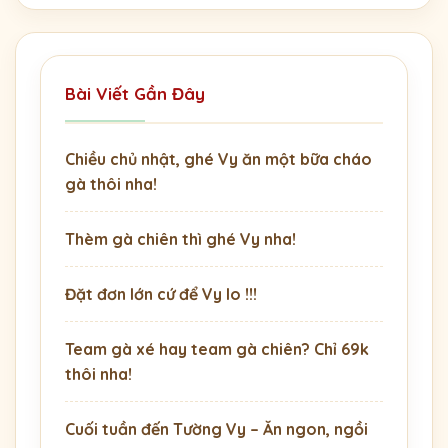
Bài Viết Gần Đây
Chiều chủ nhật, ghé Vy ăn một bữa cháo
gà thôi nha!
Thèm gà chiên thì ghé Vy nha!
Đặt đơn lớn cứ để Vy lo !!!
Team gà xé hay team gà chiên? Chỉ 69k
thôi nha!
Cuối tuần đến Tường Vy – Ăn ngon, ngồi