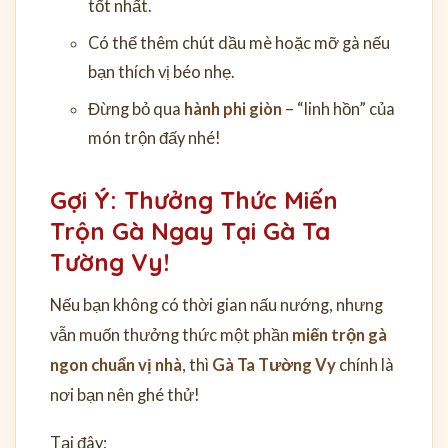
tốt nhất.
Có thể thêm chút dầu mè hoặc mỡ gà nếu
bạn thích vị béo nhẹ.
Đừng bỏ qua
hành phi giòn
– “linh hồn” của
món trộn đấy nhé!
Gợi Ý: Thưởng Thức Miến
Trộn Gà Ngay Tại Gà Ta
Tường Vy!
Nếu bạn không có thời gian nấu nướng, nhưng
vẫn muốn thưởng thức một phần
miến trộn gà
ngon chuẩn vị nhà
, thì
Gà Ta Tường Vy
chính là
nơi bạn nên ghé thử!
Tại đây: