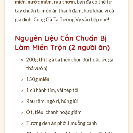
miến, nước mắm, rau thơm
, bạn đã có thể tự
tay chuẩn bị món ăn thanh đạm, hợp khẩu vị cả
gia đình. Cùng Gà Ta Tường Vy vào bếp nhé!
Nguyên Liệu Cần Chuẩn Bị
Làm Miến Trộn (2 người ăn)
200g
thịt gà ta
(nên chọn đùi hoặc ức gà
thả vườn)
150g
miến
1 củ hành tím, vài tép tỏi
Rau răm, ngò rí, húng lủi
Ớt, tiêu, chanh hoặc giấm
Tương đen ăn phở 1 muỗng canh