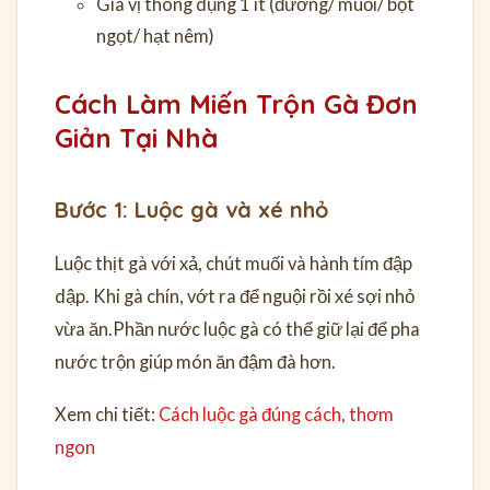
Gia vị thông dụng
1 ít
(đường/ muối/ bột
ngọt/ hạt nêm)
Cách Làm Miến Trộn Gà Đơn
Giản Tại Nhà
Bước 1: Luộc gà và xé nhỏ
Luộc thịt gà với xả, chút muối và hành tím đập
dập. Khi gà chín, vớt ra để nguội rồi xé sợi nhỏ
vừa ăn.
Phần nước luộc gà có thể giữ lại để pha
nước trộn giúp món ăn đậm đà hơn.
Xem chi tiết:
Cách luộc gà đúng cách, thơm
ngon