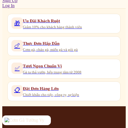
Sign Up
Log In
Ưu Đãi Khách Ruột
🎁
Giảm 10% cho khách hàng thành viên
Thực Đơn Hấp Dẫn
🍗
Cơm gà, cháo gà, miến gà và gỏi gà
Tươi Ngon Chuẩn Vị
✅
Gà ta thả vườn, bếp trung tâm từ 2008
Đặt Đơn Hàng Lớn
📋
Chiết khấu cho tiệc, công ty, sự kiện