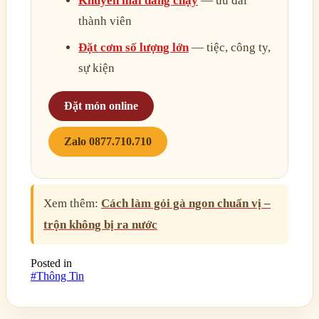
Khuyến mãi đang chạy
— ưu đãi
thành viên
Đặt cơm số lượng lớn
— tiệc, công ty,
sự kiện
Đặt món online
Zalo 0877.710.710
Xem thêm:
Cách làm gỏi gà ngon chuẩn vị –
trộn không bị ra nước
Posted in
#Thông Tin