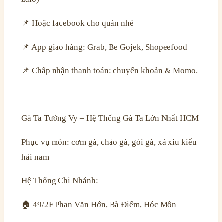
📌 Hoặc facebook cho quán nhé
📌 App giao hàng: Grab, Be Gojek, Shopeefood
📌 Chấp nhận thanh toán: chuyển khoản & Momo.
———————–
Gà Ta Tường Vy – Hệ Thống Gà Ta Lớn Nhất HCM
Phục vụ món: cơm gà, cháo gà, gỏi gà, xá xíu kiểu
hải nam
Hệ Thống Chi Nhánh:
🏠 49/2F Phan Văn Hớn, Bà Điểm, Hóc Môn