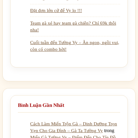
Đặt đơn lớn cứ để Vy lo !!!
Team gà xé hay team gà chiên? Chỉ 69k thôi
nha!
Cuối tuần đến Tường Vy – Ăn ngon, ngồi vui,
còn có combo hời!
Bình Luận Gần Nhất
Cách Làm Miến Trộn Gà – Dinh Dưỡng Trọn
trong
Vẹn Cho Gia Đình – Gà Ta Tường Vy
Miến Gà Tường Vy – Điểm Đến Cho Tín Đồ