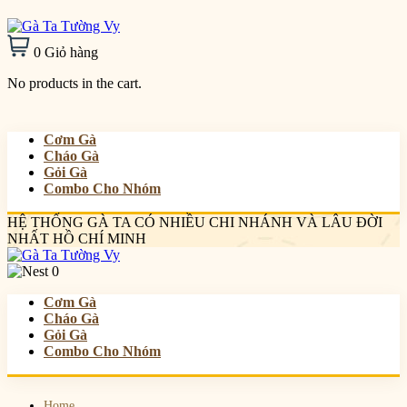
0
Giỏ hàng
No products in the cart.
Cơm Gà
Cháo Gà
Gỏi Gà
Combo Cho Nhóm
HỆ THỐNG GÀ TA CÓ NHIỀU CHI NHÁNH VÀ LÂU ĐỜI
NHẤT HỒ CHÍ MINH
0
Cơm Gà
Cháo Gà
Gỏi Gà
Combo Cho Nhóm
Home