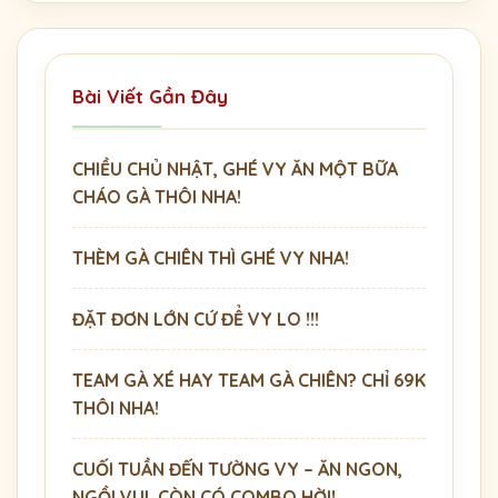
Bài Viết Gần Đây
CHIỀU CHỦ NHẬT, GHÉ VY ĂN MỘT BỮA
CHÁO GÀ THÔI NHA!
THÈM GÀ CHIÊN THÌ GHÉ VY NHA!
ĐẶT ĐƠN LỚN CỨ ĐỂ VY LO !!!
TEAM GÀ XÉ HAY TEAM GÀ CHIÊN? CHỈ 69K
THÔI NHA!
CUỐI TUẦN ĐẾN TƯỜNG VY – ĂN NGON,
NGỒI VUI, CÒN CÓ COMBO HỜI!