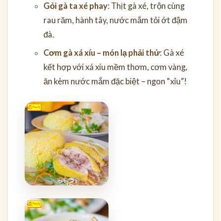
Gỏi gà ta xé phay
: Thịt gà xé, trộn cùng
rau răm, hành tây, nước mắm tỏi ớt đậm
đà.
Cơm gà xá xíu – món lạ phải thử
: Gà xé
kết hợp với xá xíu mềm thơm, cơm vàng,
ăn kèm nước mắm đặc biệt – ngon “xỉu”!