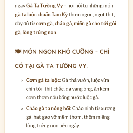
ngay
Gà Ta Tường Vy
– nơi hội tụ những món
gà ta luộc chuẩn Tam Kỳ
thơm ngon, ngọt thịt,
đầy đủ từ
cơm gà, cháo gà, miến gà cho tới gỏi
gà, lòng trứng non
!
🍽 MÓN NGON KHÓ CƯỠNG – CHỈ
CÓ TẠI GÀ TA TƯỜNG VY:
Cơm gà ta luộc
: Gà thả vườn, luộc vừa
chín tới, thịt chắc, da vàng óng, ăn kèm
cơm thơm nấu bằng nước luộc gà.
Cháo gà ta nóng hổi
: Cháo ninh từ xương
gà, hạt gạo vỡ mềm thơm, thêm miếng
lòng trứng non béo ngậy.