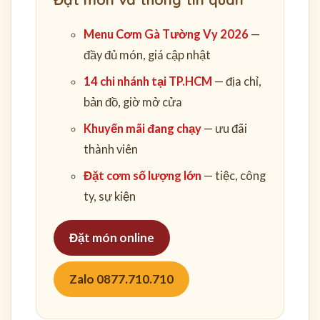
Menu Cơm Gà Tường Vy 2026
—
đầy đủ món, giá cập nhật
14 chi nhánh tại TP.HCM
— địa chỉ,
bản đồ, giờ mở cửa
Khuyến mãi đang chạy
— ưu đãi
thành viên
Đặt cơm số lượng lớn
— tiệc, công
ty, sự kiện
Đặt món online
Zalo 0877.710.710